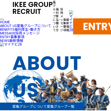
IKEE GROUP
亀
グ
RECRUIT
ル
福
採
ー
利
用
プ
厚
メ
に
生・
ッ
募
最
ENTR
HOME
つ
働
セ
集
新
愛亀グループについて
ABOUT US
い
き
ー
要
情
福利厚生・働き方
BENEFITS
て
方
ジ
項
報
採用メッセージ
MESSAGE
募集要項
ENTRY
最新情報
NEWS
ABOUT
US
愛亀グループについて
愛亀グループ一覧