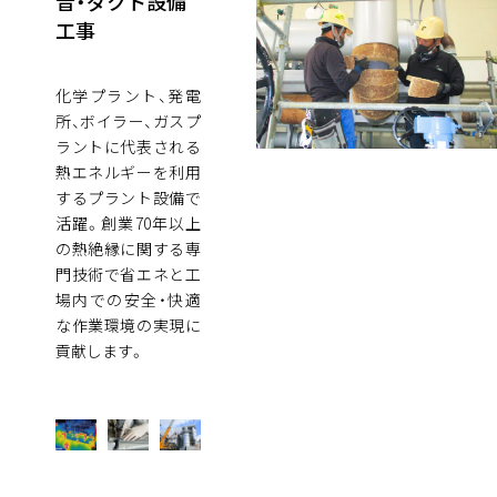
音・ダクト設備
工事
化学プラント、発電
所、ボイラー、ガスプ
ラントに代表される
熱エネルギーを利用
するプラント設備で
活躍。創業70年以上
の熱絶縁に関する専
門技術で省エネと工
場内での安全・快適
な作業環境の実現に
貢献します。