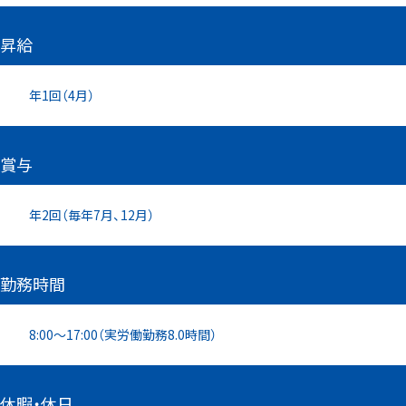
昇給
年1回（4⽉）
賞与
年2回（毎年7⽉、12⽉）
勤務時間
8:00〜17:00（実労働勤務8.0時間）
休暇・休日