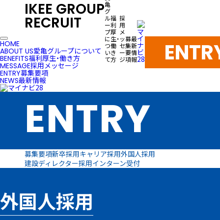
IKEE GROUP
亀
グ
RECRUIT
ル
福
採
ー
利
用
プ
厚
メ
に
生・
ッ
募
最
ENTR
HOME
つ
働
セ
集
新
愛亀グループについて
ABOUT US
い
き
ー
要
情
福利厚生・働き方
BENEFITS
て
方
ジ
項
報
採用メッセージ
MESSAGE
募集要項
ENTRY
最新情報
NEWS
ENTRY
募集要項
新卒採用
キャリア採用
外国人採用
建設ディレクター採用
インターン受付
外国人採用