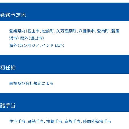
勤務予定地
愛媛県内（松⼭市、松前町、久万⾼原町、⼋幡浜市、愛南町、新居
浜市） 県外（坂出市）
海外（カンボジア、インド ほか）
初任給
⾯接及び会社規定による
諸手当
住宅⼿当、通勤⼿当、扶養⼿当、家族⼿当、時間外勤務⼿当