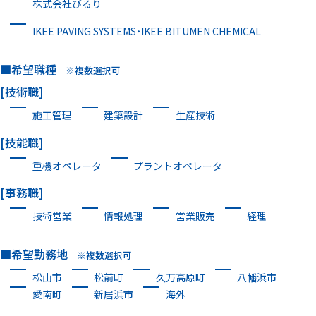
株式会社びるり
IKEE PAVING SYSTEMS・IKEE BITUMEN CHEMICAL
希望職種
※複数選択可
[技術職]
施工管理
建築設計
生産技術
[技能職]
重機オペレータ
プラントオペレータ
[事務職]
技術営業
情報処理
営業販売
経理
希望勤務地
※複数選択可
松山市
松前町
久万高原町
八幡浜市
愛南町
新居浜市
海外