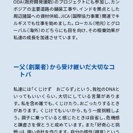
ODA（政府開発援助）のプロジェクトにも参加し、カン
ボジアの主要道路の舗装工事や、インドを拠点とした
周辺諸国への資材供給、JICA（国際協力事業）関連でキ
ルギスでも仕事を始めました。ローカル（地元）とグロ
ーバル（海外）のどちらにも目を向け、その相乗効果が
私達の成長を加速させています。
父（創業者）から受け継いだ大切なコ
トバ
私達には「くじけず おごらず」という、我社のDNAと
いってもいいくらい、大切にしている言葉がありま
す。私を含め誰でも、くじけたり、おごったりするとき
があります。くじけてもいいから、もう一度挑戦しよ
う。調子に乗っていると感じたときは自省し、危機感
と謙虚さを保とうと戒めています。また「好奇心と挑
戦」は、強い会社を作ります。自分の感性（嗅覚）という