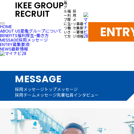
IKEE GROUP
亀
グ
RECRUIT
ル
福
採
ー
利
用
プ
厚
メ
に
生・
ッ
募
最
ENTR
HOME
つ
働
セ
集
新
愛亀グループについて
ABOUT US
い
き
ー
要
情
福利厚生・働き方
BENEFITS
て
方
ジ
項
報
採用メッセージ
MESSAGE
募集要項
ENTRY
最新情報
NEWS
MESSAGE
採用メッセージ
トップメッセージ
採用チームメッセージ
先輩社員インタビュー